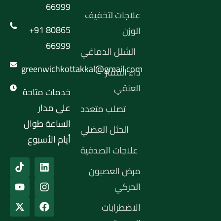
66999
علاجات لتخفيف
+91 80865
الوزن
66999
الشلل الدماغي
greenwichkottakkal@gmail.com
داء الفقار
العنقي
خدمات متاحة
على مدار
تصلب متعدد
الساعة طوال
الحثل العضلي
أيام الأسبوع
علاجات الصدفية
مرض العصبون
الحركي
الاضطرابات