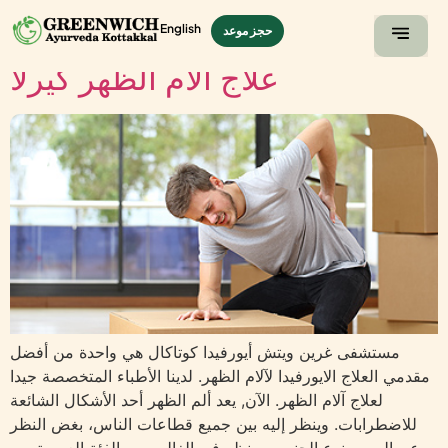
English
حجز موعد
علاج آلام الظهر كيرلا
لصفحة الرئيسية
صالة عرض
مستشفى غرين ويتش أيورفيدا كوتاكال هي واحدة من أفضل
مقدمي العلاج الايورفيدا لآلام الظهر. لدينا الأطباء المتخصصة جيدا
لعلاج آلام الظهر. الآن, يعد ألم الظهر أحد الأشكال الشائعة
للاضطرابات. وينظر إليه بين جميع قطاعات الناس، بغض النظر
عن السن ونوع الجنس، وينظر في الغالب بين الفئة العمرية من