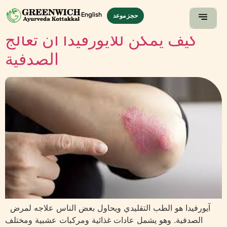
English
حجز موعد
كيف يمكن للآيورفيدا أن تعالج
لصفحة الرئيسية
صالة عرض
الصدفية
آيورفيدا هو الطب التقليدي ويحاول بعض الناس علاجه لمرض
الصدفية. وهو يشمل عادات غذائية ومركبات عشبية ومختلف