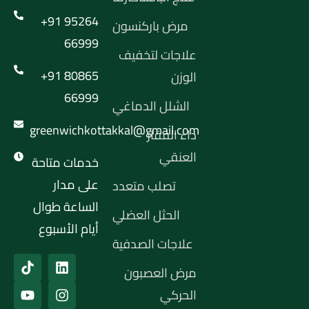
+91 95264
مرض باركنسون
66999
علاجات لتخفيف
+91 80865
الوزن
66999
الشلل الدماغي
greenwichkottakkal@gmail.com
داء الفقار
العنقي
خدمات متاحة
على مدار
تصلب متعدد
الساعة طوال
الحثل العضلي
أيام الأسبوع
علاجات الصدفية
مرض العصبون
الحركي