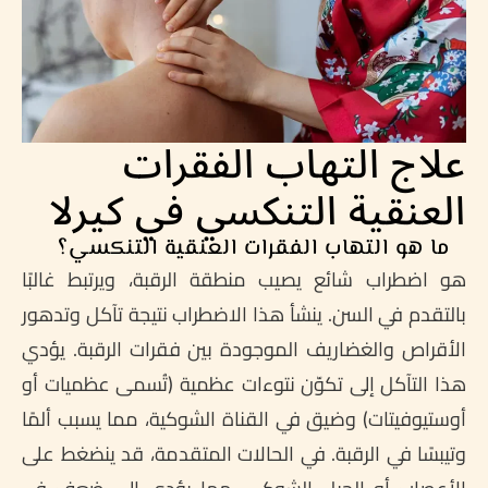
علاج التهاب الفقرات
العنقية التنكسي في كيرلا
ما هو التهاب الفقرات العنقية التنكسي؟
هو اضطراب شائع يصيب منطقة الرقبة، ويرتبط غالبًا
بالتقدم في السن. ينشأ هذا الاضطراب نتيجة تآكل وتدهور
الأقراص والغضاريف الموجودة بين فقرات الرقبة. يؤدي
هذا التآكل إلى تكوّن نتوءات عظمية (تُسمى عظميات أو
أوستيوفيتات) وضيق في القناة الشوكية، مما يسبب ألمًا
وتيبسًا في الرقبة. في الحالات المتقدمة، قد ينضغط على