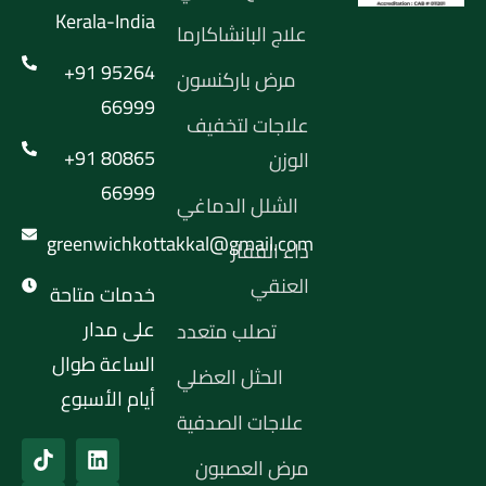
Kerala-India
علاج البانشاكارما
+91 95264
مرض باركنسون
66999
علاجات لتخفيف
+91 80865
الوزن
66999
الشلل الدماغي
greenwichkottakkal@gmail.com
داء الفقار
العنقي
خدمات متاحة
على مدار
تصلب متعدد
الساعة طوال
الحثل العضلي
أيام الأسبوع
علاجات الصدفية
مرض العصبون