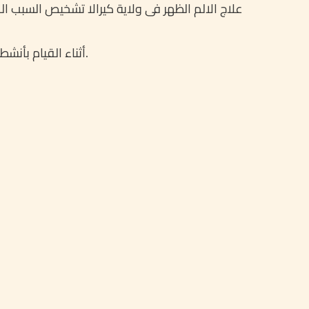
علاج الالم الظهر فی ولایة کیرالا تشخیص السبب ا
أثناء القیام بأنشطة مثل رفع الأثقال، قد تٶدی بدورها إلی حدوث اَلام فی اسفل الظهر بسبب زیادة الضغط علی عضلات أسفل الظهر.