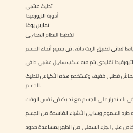
تدلیک عشبی
أدویة الایورفیدا
تمارین یوغا
تخطیط النظام الغذاٸی
انغا تعانی تطبیق الزیت دافٸ فی جمیع أنحاء الجسم
 الأیورفیدا تقلیدی یتم فیه سکب ساٸل عشبی دافی
قماش قطنی خفیف وتستخدم هذه الأکیاس لتدلیک
الجسم.
کل خاص علی الجزء السفلی من الظهر بمساعدة حدود