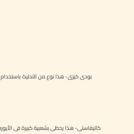
بودی کیزی- هذا نوع من التدلیک باستخ
کاتیفاستی- هذا یحظی بشعبیة کبیرة فی الأیورف