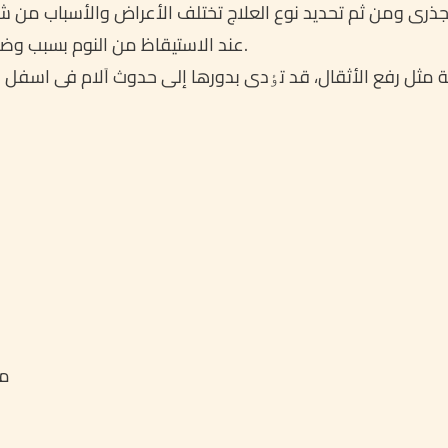
لجذری ومن ثم تحدید نوع العلاج تختلف الأعراض والأسباب من شخ
عند الاستیقاظ من النوم بسبب وضعیة النوم الخاطٸة یمکن أن تکون أعراض الم الظهر.
مس