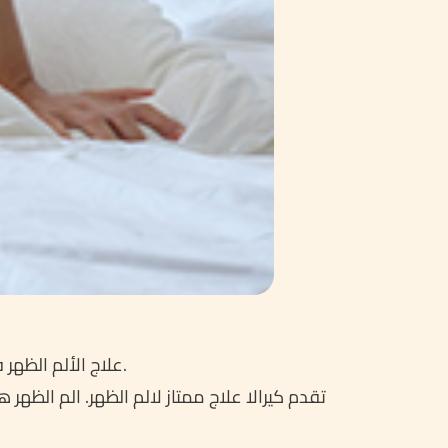
علاج الألم الظهر فی الکیرالاتعد الم الظهر من الاَلام الشاٸعة جدا. الم الظهر التی یشعر بها اشخاص مرة واحداً علی الاقل فی حیاتهم.
تقدم کیرالا علاج ممتاز لالم الظهر. الم الظه