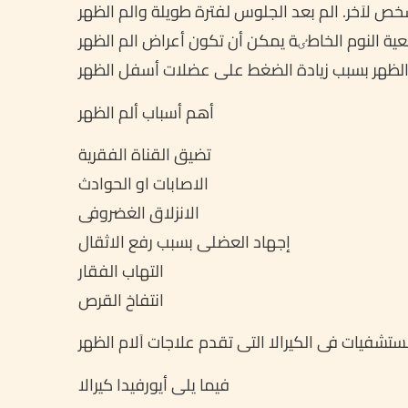
ص لاَخر. الم بعد الجلوس لفترة طویلة والم الظهر
أهم أسباب ألم الظهر
تضیق القناة الفقریة
الاصابات او الحوادث
الانزلاق الغضروفی
إجهاد العضلی بسبب رفع الاثقال
التهاب الفقار
انتفاخ القرص
تشفیات فی الکیرالا التی تقدم علاجات اَلام الظهر
فیما یلی أیورفیدا کیرالا