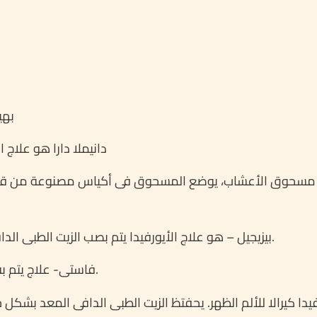
بهی
دانیملا دارا هو علاج
دام مسحوق الأعشاب، یوضع المسحوق فی أکیاس مصنوعة من 
بیزیجیل – هو علاج الأیورفیدا یتم بصب الزیت الطبی الدافی باستمرار علی الجسم مع تدلیک فی نفس الوقت.
فاستی- علاج یتم به طرد السموم وساٸل الأشیاء الفاسدة من الجسم.
یدا کیرالا للألم الظهر. یحفتظ الزیت الطبی الدافی المعد بش