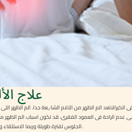
علاج الأ
ر هی عدم الراحة فی العمود الفقری، قد تکون اسباب الم الظهر م
الجلوس لفترة طویلة وربما الاستلقاء ویمکن ان یسبب ایضا بسبب وجود وضع نوم غیر مریح.