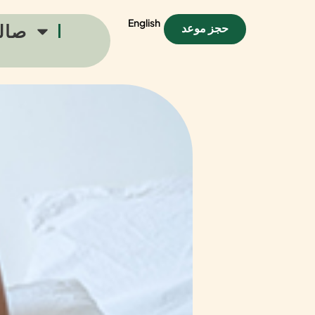
English
صال
حجز موعد