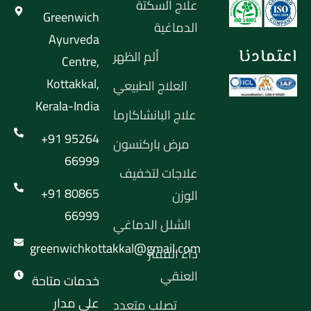
علاج السكتة
Greenwich
الدماغية
Ayurveda
اعتمادنا
ألم الظهر
Centre,
Kottakkal,
العلاج الطبيعي
Kerala-India
علاج البانشاكارما
+91 95264
مرض باركنسون
66999
علاجات لتخفيف
+91 80865
الوزن
66999
الشلل الدماغي
greenwichkottakkal@gmail.com
داء الفقار
العنقي
خدمات متاحة
على مدار
تصلب متعدد